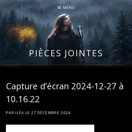
MENU
I
LA PLUS CELTIQUE DES AUVERGNATES !
L
É
PIÈCES JOINTES
A
Capture d’écran 2024-12-27 à
10.16.22
PAR
ILÉA
LE
27 DÉCEMBRE 2024