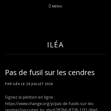
MENU
I
LA PLUS CELTIQUE DES AUVERGNATES !
L
É
ILÉA
A
Pas de fusil sur les cendres
PAR
ILÉA
LE
24 JUILLET 2026
Signez la pétition en ligne :
https://www.change.org/p/pas-de-fusils-sur-les-
cendres?recruited_by_id=c62ff7b0-8728-11f1-90ef-