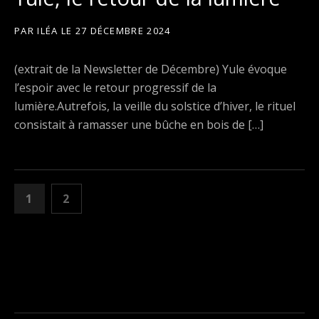
PAR
ILÉA
LE
27 DÉCEMBRE 2024
(extrait de la Newsletter de Décembre) Yule évoque
l’espoir avec le retour progressif de la
lumière.Autrefois, la veille du solstice d’hiver, le rituel
consistait à ramasser une bûche en bois de […]
PAGINATION DES PUBLICATION
PAGE
PAGE
1
2
SUIVANT