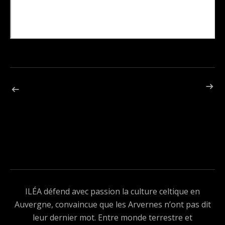
ARTICLE 
Navigation de l’article
ARTICLE PRÉCÉDENT : ÉLECTRO LICORNE I & II
ILÉA défend avec passion la culture celtique en
Auvergne, convaincue que les Arvernes n’ont pas dit
leur dernier mot. Entre monde terrestre et