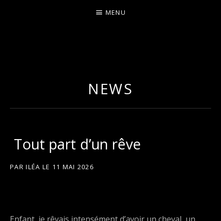
MENU
I
LA PLUS CELTIQUE DES AUVERGNATES !
L
É
NEWS
A
Tout part d’un rêve
PAR
ILÉA
LE
11 MAI 2026
Enfant, je rêvais intensément d’avoir un cheval, un