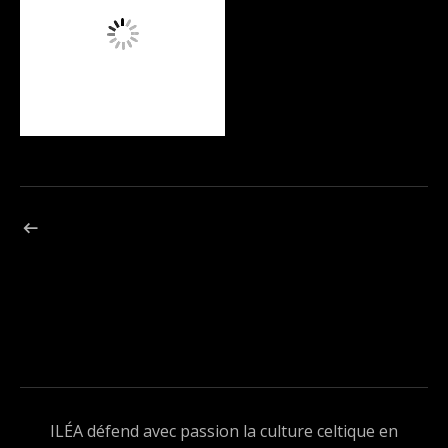
Navigation de l’article
ARTICLE PRÉCÉDENT : VOICE
ILÉA défend avec passion la culture celtique en