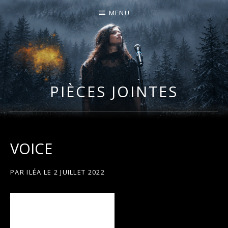
MENU
I
LA PLUS CELTIQUE DES AUVERGNATES !
L
É
PIÈCES JOINTES
A
VOICE
PAR
ILÉA
LE
2 JUILLET 2022