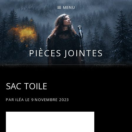
MENU
I
LA PLUS CELTIQUE DES AUVERGNATES !
L
É
PIÈCES JOINTES
A
SAC TOILE
PAR
ILÉA
LE
9 NOVEMBRE 2023