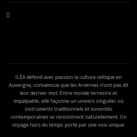
Navigation de l’article
ARTICLE PRÉCÉDENT : RENAISSANCE WAV
ILÉA défend avec passion la culture celtique en
Auvergne, convaincue que les Arvernes n’ont pas dit
leur dernier mot. Entre monde terrestre et
impalpable, elle façonne un univers singulier où
instruments traditionnels et sonorités
contemporaines se rencontrent naturellement. Un
voyage hors du temps porté par une voix unique.