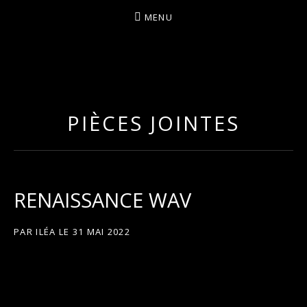
MENU
I
LA PLUS CELTIQUE DES AUVERGNATES !
L
É
PIÈCES JOINTES
A
RENAISSANCE WAV
PAR
ILÉA
LE
31 MAI 2022