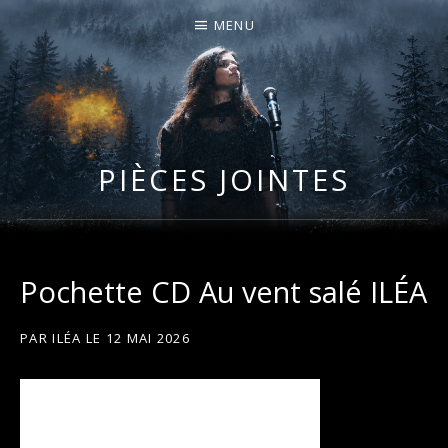
MENU
I
LA PLUS CELTIQUE DES AUVERGNATES !
L
É
PIÈCES JOINTES
A
Pochette CD Au vent salé ILÉA
PAR
ILÉA
LE
12 MAI 2026