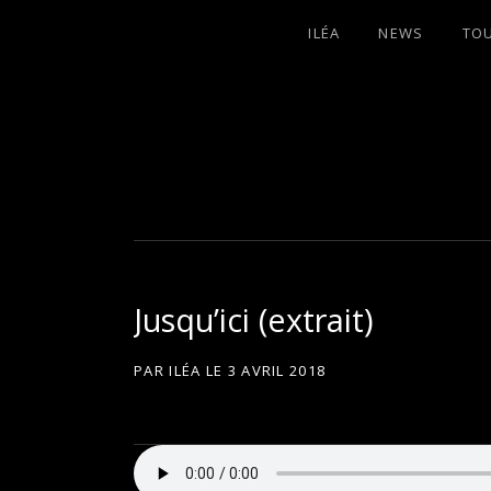
ILÉA
NEWS
TO
I
LA PLUS CELTIQUE DES AUVERGNATE
L
É
Jusqu’ici (extrait)
A
PAR
ILÉA
LE
3 AVRIL 2018