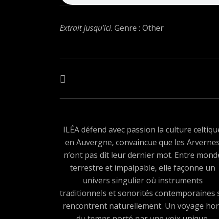
Extrait jusqu’ici
. Genre : Other
Navigation de l’article
ARTICLE PRÉCÉDENT : LES CONTRÉES SAUVAGES
ILÉA défend avec passion la culture celtiqu
en Auvergne, convaincue que les Arverne
n’ont pas dit leur dernier mot. Entre mond
terrestre et impalpable, elle façonne un
univers singulier où instruments
traditionnels et sonorités contemporaines 
rencontrent naturellement. Un voyage hor
du temps porté par une voix unique.