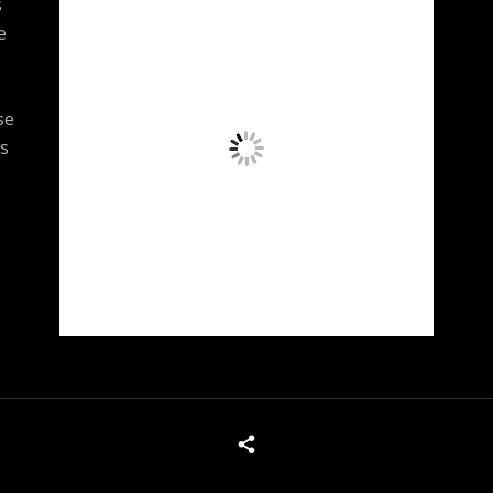
s
e
se
s
x
Tous les produits