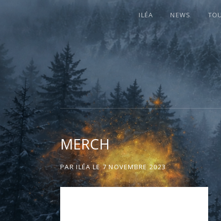
ILÉA
NEWS
TO
I
LA PLUS CELTIQUE DES AUVERGNATE
L
É
MERCH
A
PAR
ILÉA
LE
7 NOVEMBRE 2023