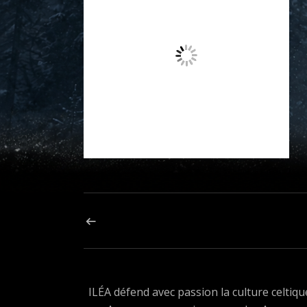
Navigation de l’article
ARTICLE PRÉCÉDENT : MERCH
ILÉA défend avec passion la culture celtiqu