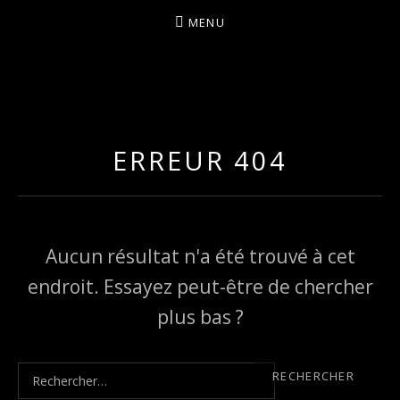
MENU
I
LA PLUS CELTIQUE DES AUVERGNATES !
L
É
ERREUR 404
A
Aucun résultat n'a été trouvé à cet
endroit. Essayez peut-être de chercher
plus bas ?
Rechercher :