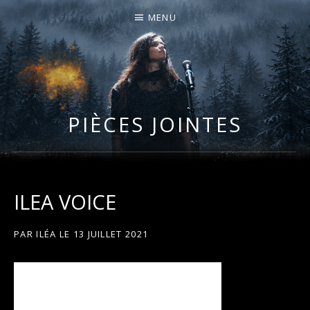
MENU
I
LA PLUS CELTIQUE DES AUVERGNATES !
L
É
PIÈCES JOINTES
A
ILEA VOICE
PAR
ILÉA
LE
13 JUILLET 2021