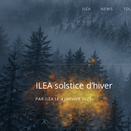
ILÉA
NEWS
TO
I
LA PLUS CELTIQUE DES AUVERGNATE
L
É
ILEA solstice d’hiver
A
PAR
ILÉA
LE
4 JANVIER 2021