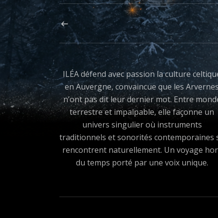
Navigation de l’article
ARTICLE PRÉCÉDENT : ILEA SOLSTICE D’HIVER
ILÉA défend avec passion la culture celtiqu
en Auvergne, convaincue que les Arverne
n’ont pas dit leur dernier mot. Entre mond
terrestre et impalpable, elle façonne un
univers singulier où instruments
traditionnels et sonorités contemporaines 
rencontrent naturellement. Un voyage hor
du temps porté par une voix unique.
Boutons des médias sociau