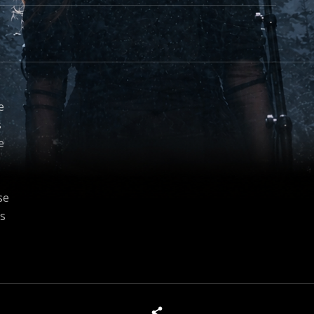
e
s
e
se
s
x
Tous les produits