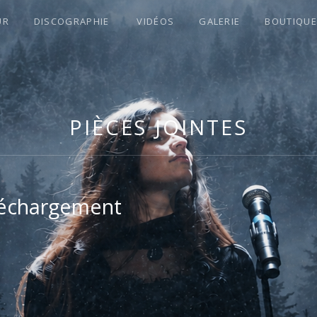
UR
DISCOGRAPHIE
VIDÉOS
GALERIE
BOUTIQUE
S !
PIÈCES JOINTES
léchargement