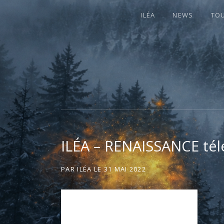
ILÉA
NEWS
TO
I
LA PLUS CELTIQUE DES AUVERGNATE
L
É
ILÉA – RENAISSANCE té
A
PAR
ILÉA
LE
31 MAI 2022