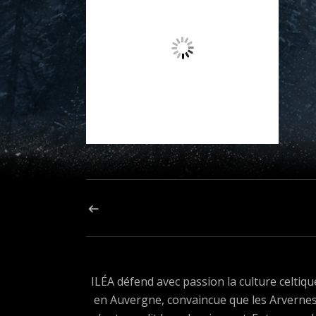
Navigation de l’article
ARTICLE PRÉCÉDENT : ILÉA – RENAISSANCE TÉL
ILÉA défend avec passion la culture celtiqu
en Auvergne, convaincue que les Arverne