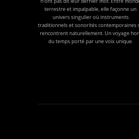
n’ont pas dit leur dernier mot. Entre mond
terrestre et impalpable, elle façonne un
univers singulier où instruments
traditionnels et sonorités contemporaines 
rencontrent naturellement. Un voyage hor
du temps porté par une voix unique.
Boutons des médias sociau