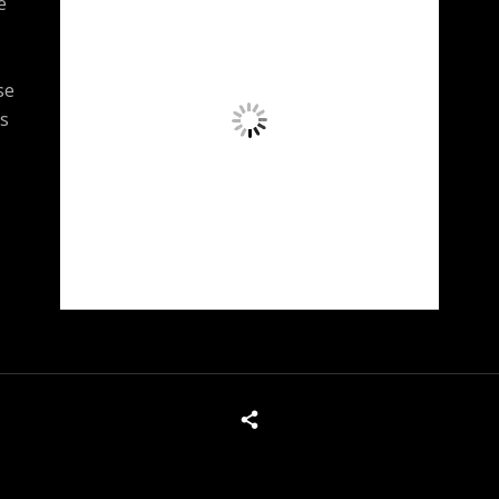
e
se
s
x
Tous les produits