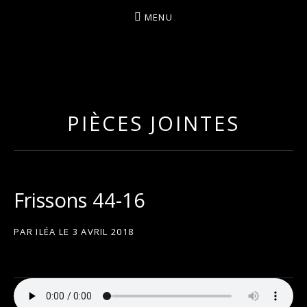
MENU
I
LA PLUS CELTIQUE DES AUVERGNATES !
L
É
PIÈCES JOINTES
A
Frissons 44-16
PAR
ILÉA
LE
3 AVRIL 2018