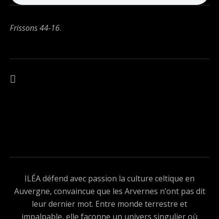
Frissons 44-16
.
Navigation de l’article
ARTICLE PRÉCÉDENT : FRISSONS 44-16
ILÉA défend avec passion la culture celtique en
Auvergne, convaincue que les Arvernes n’ont pas dit
leur dernier mot. Entre monde terrestre et
impalpable, elle façonne un univers singulier où