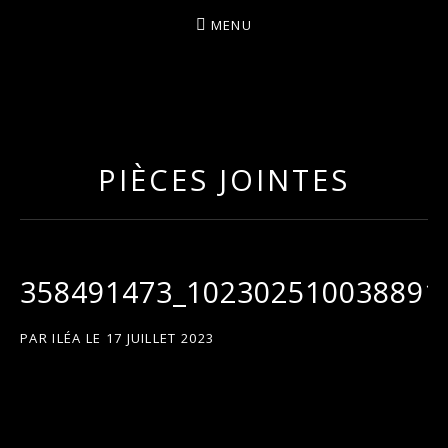
MENU
I
LA PLUS CELTIQUE DES AUVERGNATES !
L
É
PIÈCES JOINTES
A
358491473_102302510038891
PAR
ILÉA
LE
17 JUILLET 2023