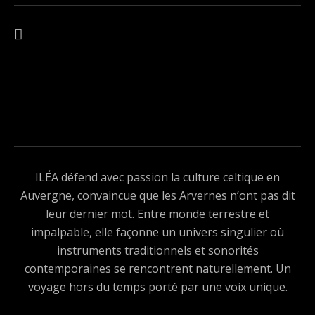
Navigation de l’article
ARTICLE PRÉCÉDENT : ÉCHO DE LIVE – PEYRELADE
ILÉA défend avec passion la culture celtique en
Auvergne, convaincue que les Arvernes n’ont pas dit
leur dernier mot. Entre monde terrestre et
impalpable, elle façonne un univers singulier où
instruments traditionnels et sonorités
contemporaines se rencontrent naturellement. Un
voyage hors du temps porté par une voix unique.