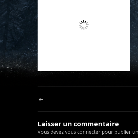
Navigation de l’article
ARTICLE PRÉCÉDENT : COMMANDE
Laisser un commentaire
Vous devez
vous connecter
pour publier u