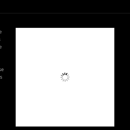
e
s
e
se
s