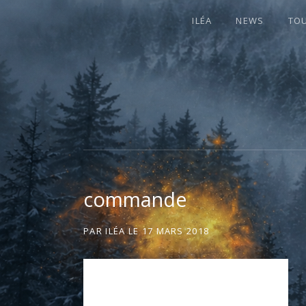
ILÉA
NEWS
TO
I
LA PLUS CELTIQUE DES AUVERGNATE
L
É
commande
A
PAR
ILÉA
LE
17 MARS 2018