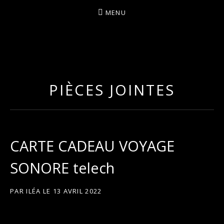
MENU
I
LA PLUS CELTIQUE DES AUVERGNATES !
L
É
PIÈCES JOINTES
A
CARTE CADEAU VOYAGE
SONORE telech
PAR
ILÉA
LE
13 AVRIL 2022