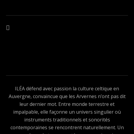
Navigation de l’article
ARTICLE PRÉCÉDENT : CARTE CADEAU VOYAGE SONORE TELECH
ILÉA défend avec passion la culture celtique en
Auvergne, convaincue que les Arvernes n’ont pas dit
leur dernier mot. Entre monde terrestre et
impalpable, elle façonne un univers singulier où
instruments traditionnels et sonorités
contemporaines se rencontrent naturellement. Un