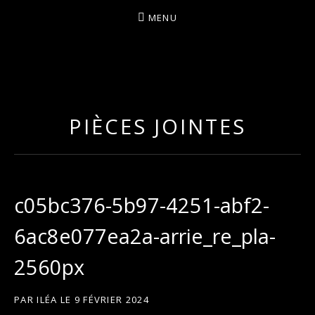
MENU
I
LA PLUS CELTIQUE DES AUVERGNATES !
L
É
PIÈCES JOINTES
A
c05bc376-5b97-4251-abf2-
6ac8e077ea2a-arrie_re_pla-
2560px
PAR
ILÉA
LE
9 FÉVRIER 2024