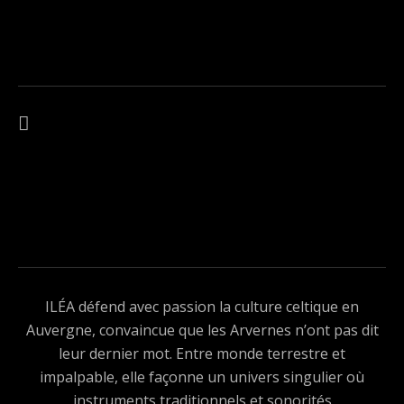
Navigation de l’article
ARTICLE PRÉCÉDENT : C05BC376-5B97-4251-ABF2-6AC8E077EA2A-AR
ILÉA défend avec passion la culture celtique en
Auvergne, convaincue que les Arvernes n’ont pas dit
leur dernier mot. Entre monde terrestre et
impalpable, elle façonne un univers singulier où
instruments traditionnels et sonorités