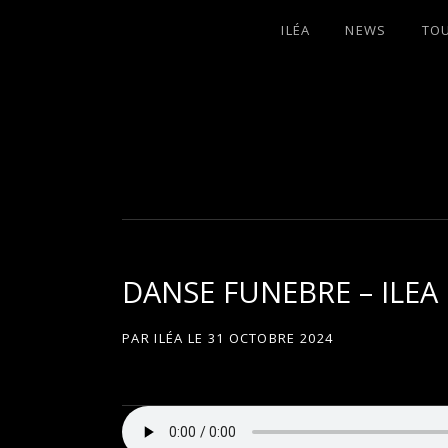
ILÉA
NEWS
TO
I
LA PLUS CELTIQUE DES AUVERGNATE
L
É
DANSE FUNEBRE – ILEA
A
PAR
ILÉA
LE
31 OCTOBRE 2024