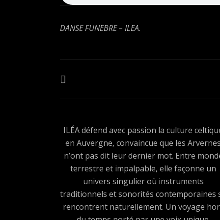
DANSE FUNEBRE – ILEA
.
Navigation de l’article
ARTICLE PRÉCÉDENT : SINGLE – DANSE FUNÈBRE
ILÉA défend avec passion la culture celtiqu
en Auvergne, convaincue que les Arverne
n’ont pas dit leur dernier mot. Entre mond
terrestre et impalpable, elle façonne un
univers singulier où instruments
traditionnels et sonorités contemporaines 
rencontrent naturellement. Un voyage hor
du temps porté par une voix unique.