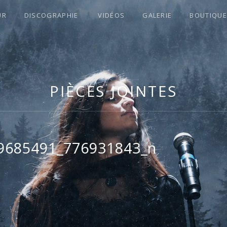
UR
DISCOGRAPHIE
VIDÉOS
GALERIE
BOUTIQUE
S !
PIÈCES JOINTES
9685491_776931843_n