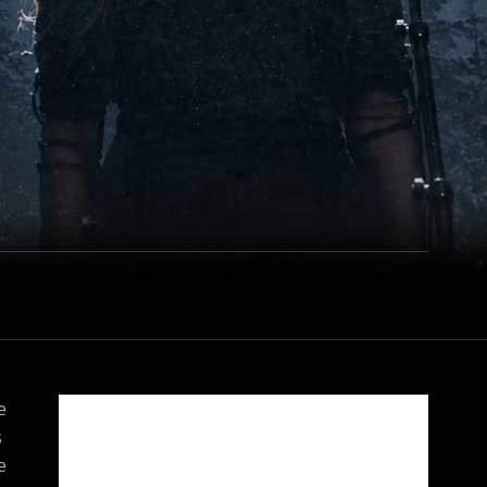
e
s
e