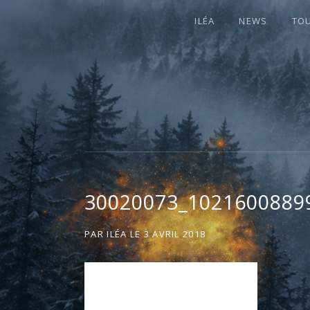
ILÉA
NEWS
TO
I
LA PLUS CELTIQUE DES AUVERGNATE
L
É
30020073_1021600889
A
PAR
ILÉA
LE
3 AVRIL 2018