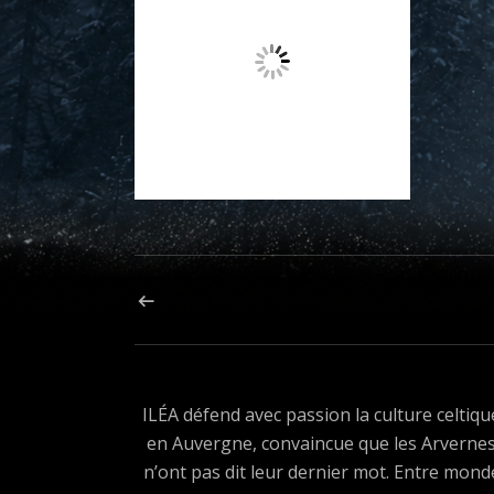
Navigation de l’article
ARTICLE PRÉCÉDENT : ILÉA CRÉATIONS
ILÉA défend avec passion la culture celtiqu
en Auvergne, convaincue que les Arverne
n’ont pas dit leur dernier mot. Entre mond