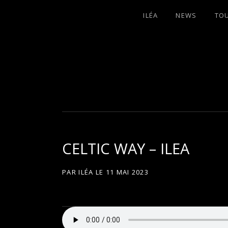
ILÉA
NEWS
TO
I
LA PLUS CELTIQUE DES AUVERGNATE
L
É
CELTIC WAY – ILEA
A
PAR
ILÉA
LE
11 MAI 2023