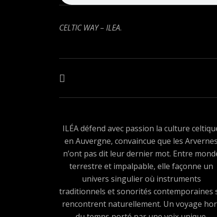
CELTIC WAY – ILEA
.
Navigation de l’article
ARTICLE PRÉCÉDENT : SINGLE – WOMAN NATURE
ILÉA défend avec passion la culture celtiqu
en Auvergne, convaincue que les Arverne
n’ont pas dit leur dernier mot. Entre mond
terrestre et impalpable, elle façonne un
univers singulier où instruments
traditionnels et sonorités contemporaines 
rencontrent naturellement. Un voyage hor
du temps porté par une voix unique.