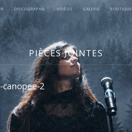
UR
DISCOGRAPHIE
VIDÉOS
GALERIE
BOUTIQUE
S !
PIÈCES JOINTES
-canopee-2