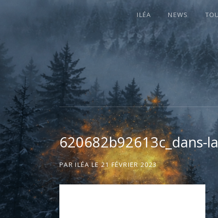
ILÉA
NEWS
TO
I
LA PLUS CELTIQUE DES AUVERGNATE
L
É
620682b92613c_dans-la
A
PAR
ILÉA
LE
21 FÉVRIER 2023