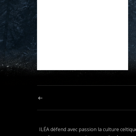
Navigation de l’article
ARTICLE PRÉCÉDENT : 620682B92613C_DANS-LA-
ILÉA défend avec passion la culture celtiqu