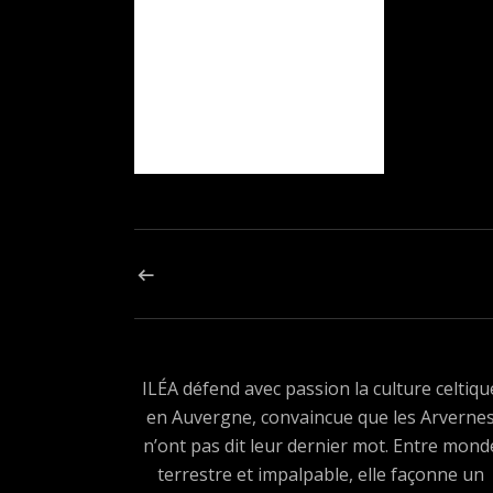
Navigation de l’article
ARTICLE PRÉCÉDENT : 458795452_126741492760
ILÉA défend avec passion la culture celtiqu
en Auvergne, convaincue que les Arverne
n’ont pas dit leur dernier mot. Entre mond
terrestre et impalpable, elle façonne un