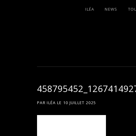
ILÉA
NEWS
TO
I
LA PLUS CELTIQUE DES AUVERGNATE
L
É
458795452_126741492
A
PAR
ILÉA
LE
10 JUILLET 2025