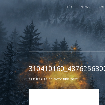
ILÉA
NEWS
TO
I
LA PLUS CELTIQUE DES AUVERGNATE
L
É
310410160_487625630
A
PAR
ILÉA
LE
10 OCTOBRE 2022