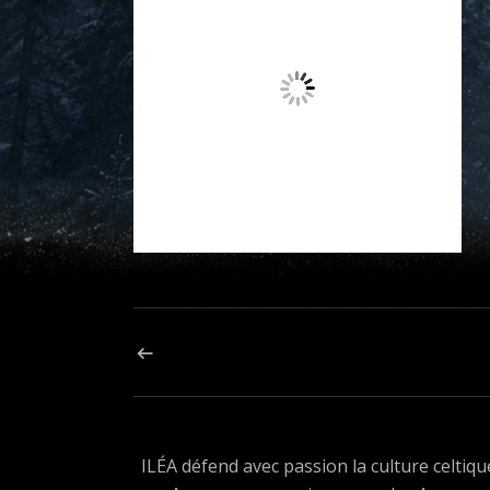
Navigation de l’article
ARTICLE PRÉCÉDENT : 310410160_487625630064
ILÉA défend avec passion la culture celtiqu