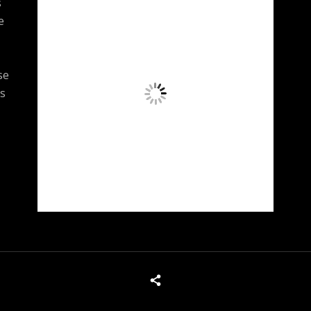
s
e
se
s
x
Tous les produits