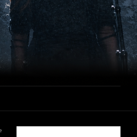
277_7177367524655509472_N
e