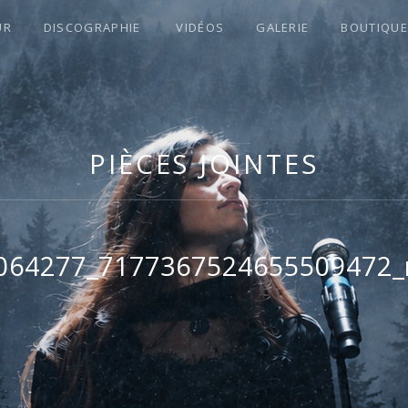
UR
DISCOGRAPHIE
VIDÉOS
GALERIE
BOUTIQUE
S !
PIÈCES JOINTES
064277_7177367524655509472_