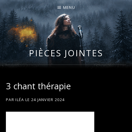
MENU
I
LA PLUS CELTIQUE DES AUVERGNATES !
L
É
PIÈCES JOINTES
A
3 chant thérapie
PAR
ILÉA
LE
24 JANVIER 2024