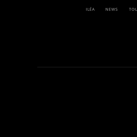
ILÉA
NEWS
TO
I
LA PLUS CELTIQUE DES AUVERGNATE
L
É
A