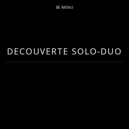
MENU
I
LA PLUS CELTIQUE DES AUVERGNATES !
L
É
DECOUVERTE SOLO-DUO
A