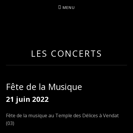
MENU
I
LA PLUS CELTIQUE DES AUVERGNATES !
L
É
LES CONCERTS
A
Fête de la Musique
21 juin 2022
Fête de la musique au Temple des Délices à Vendat
(03)