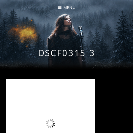
MENU
I
LA PLUS CELTIQUE DES AUVERGNATES !
L
É
DSCF0315 3
A