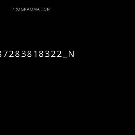
PROGRAMMATION
87283818322_N