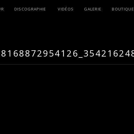
UR
DISCOGRAPHIE
VIDÉOS
GALERIE
BOUTIQUE
S !
38168872954126_35421624