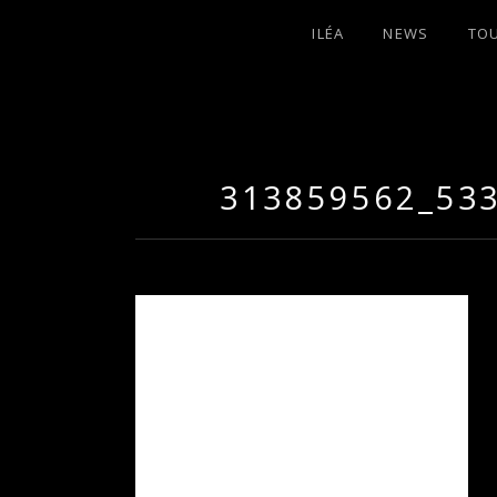
ILÉA
NEWS
TO
I
LA PLUS CELTIQUE DES AUVERGNATE
L
313859562_53
É
A