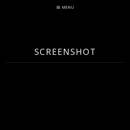
MENU
I
LA PLUS CELTIQUE DES AUVERGNATES !
L
É
SCREENSHOT
A