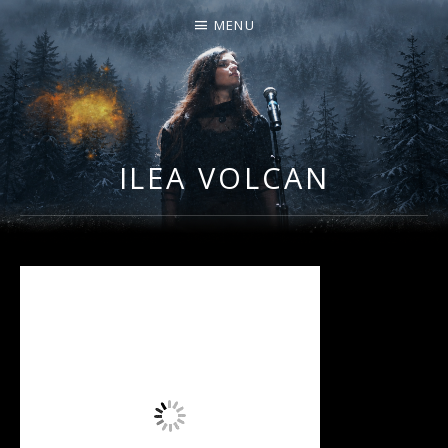
MENU
I
LA PLUS CELTIQUE DES AUVERGNATES !
L
É
ILEA VOLCAN
A