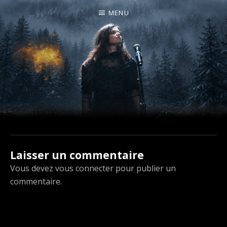
MENU
I
LA PLUS CELTIQUE DES AUVERGNATES !
L
É
A
Laisser un commentaire
Vous devez
vous connecter
pour publier un
commentaire.