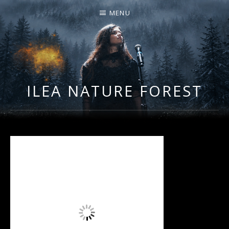
MENU
I
LA PLUS CELTIQUE DES AUVERGNATES !
L
É
ILEA NATURE FOREST
A