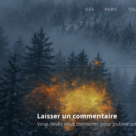
ILÉA
NEWS
TO
I
LA PLUS CELTIQUE DES AUVERGNATE
L
É
A
Laisser un commentaire
Vous devez
vous connecter
pour publier u