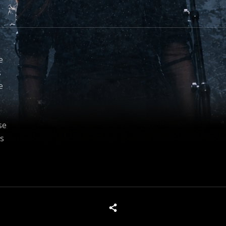
e
s
e
se
s
x
Tous les produits