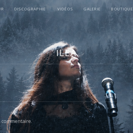
UR
DISCOGRAPHIE
VIDÉOS
GALERIE
BOUTIQUE
S !
ILEA
n commentaire.