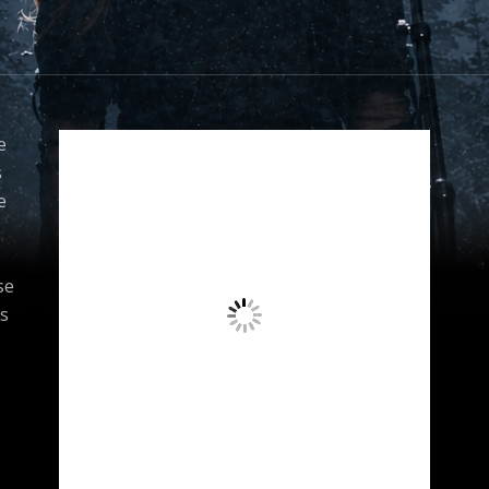
e
s
e
se
s