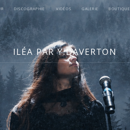
UR
DISCOGRAPHIE
VIDÉOS
GALERIE
BOUTIQUE
S !
ILÉA PAR Y.DAVERTON