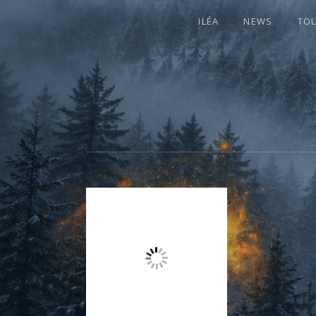
ILÉA
NEWS
TO
I
LA PLUS CELTIQUE DES AUVERGNATE
L
É
A