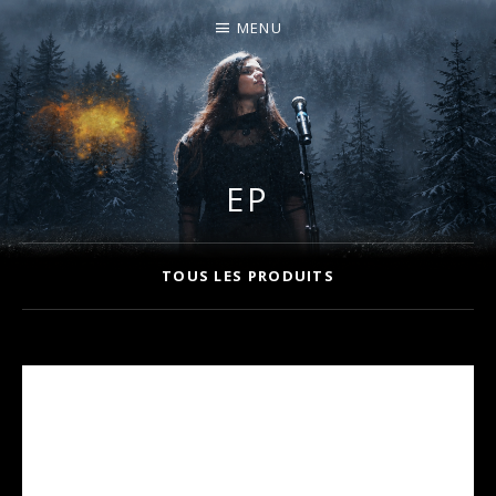
MENU
I
LA PLUS CELTIQUE DES AUVERGNATES !
L
É
EP
A
Albums
TOUS LES PRODUITS