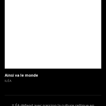
Ainsi va le monde
ILÉA
ILÉA défend avec passion la culture celtique en