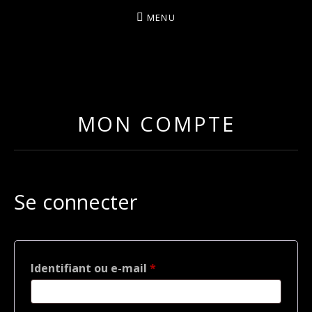
MENU
I
LA PLUS CELTIQUE DES AUVERGNATES !
L
É
MON COMPTE
A
Se connecter
Obligatoire
Identifiant ou e-mail
*