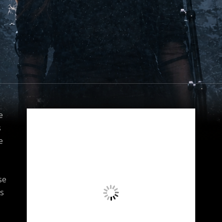
e
s
e
se
s