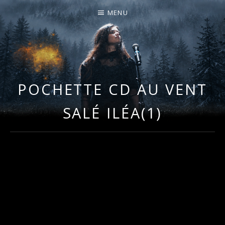
MENU
I
LA PLUS CELTIQUE DES AUVERGNATES !
L
É
POCHETTE CD AU VENT
A
SALÉ ILÉA(1)