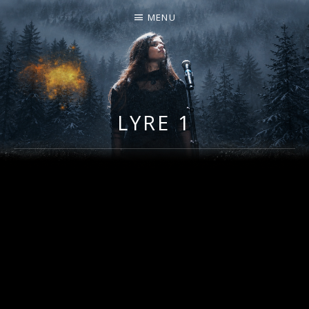
MENU
I
LA PLUS CELTIQUE DES AUVERGNATES !
L
É
LYRE 1
A