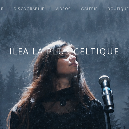
UR
DISCOGRAPHIE
VIDÉOS
GALERIE
BOUTIQUE
S !
ILEA LA PLUS CELTIQUE