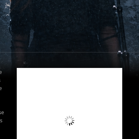
e
s
e
se
s