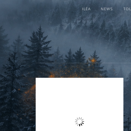
ILÉA
NEWS
TO
I
LA PLUS CELTIQUE DES AUVERGNATE
L
É
A