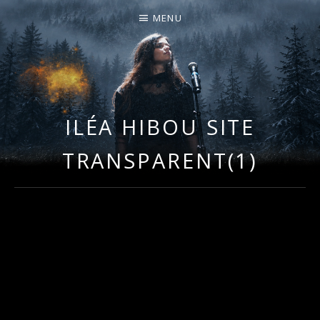
MENU
I
LA PLUS CELTIQUE DES AUVERGNATES !
L
É
ILÉA HIBOU SITE
A
TRANSPARENT(1)